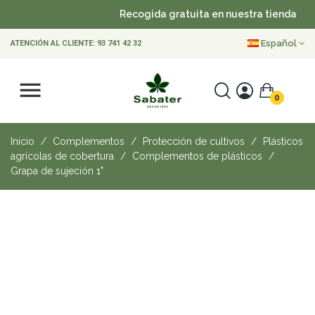
Recogida gratuita en nuestra tienda
•
Español
ATENCIÓN AL CLIENTE:
93 741 42 32
0
Inicio
Complementos
Protección de cultivos
Plásticos
agrícolas de cobertura
Complementos de plásticos
Grapa de sujeción 1"