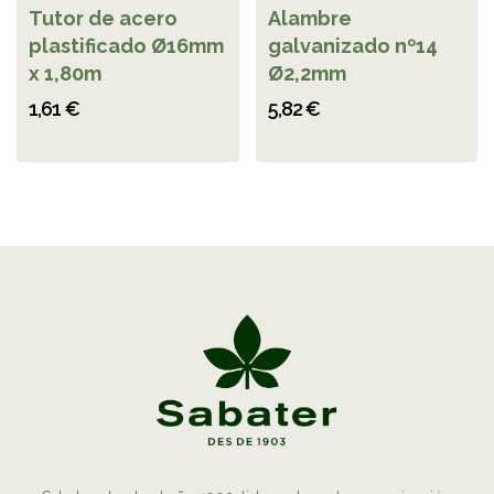
Tutor de acero
Alambre
plastificado Ø16mm
galvanizado nº14
x 1,80m
Ø2,2mm
1,61 €
5,82 €