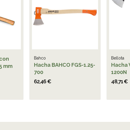
 con
Bahco
Bellota
Hacha BAHCO FGS-1.25-
Hacha 
75 mm
700
1200N
62,46 €
48,71 €