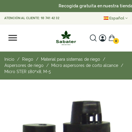
Recogida gratuita en nuestra tienda
Español
ATENCIÓN AL CLIENTE:
93 741 42 32
0
Inicio
Riego
Material para sistemas de riego
Aspersores de riego
Micro aspersores de corto alcance
Micro STER 180ºx8, M-5