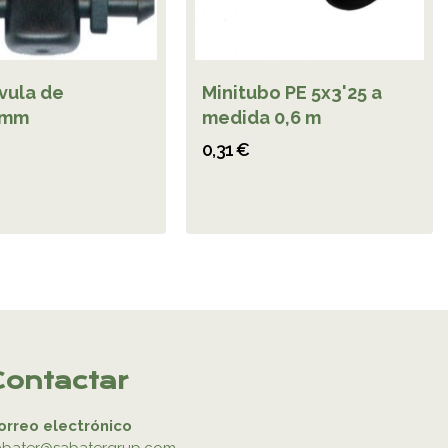
vula de
Minitubo PE 5x3'25 a
5mm
medida 0,6 m
0,31 €
Contactar
orreo electrónico
abater@sabatergrup.com