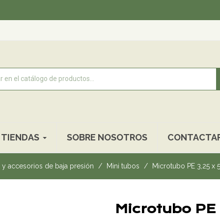
Recogi
TIENDAS
SOBRE NOSOTROS
CONTACTA
y accesorios de baja presión
Mini tubos
Microtubo PE 3,25 x
Microtubo P