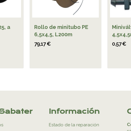
5, a
Rollo de minitubo PE
Minivál
6,5x4,5, L200m
4,5x4,
79,17 €
0,57 €
Sabater
Información
C
os
Estado de la reparación
s