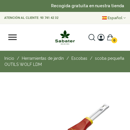
Recogida gratuita en nuestra tienda
Español
ATENCIÓN AL CLIENTE:
93 741 42 32
0
Inicio
Herramientas de jardín
Escobas
scoba pequeña
OUTILS WOLF LDM