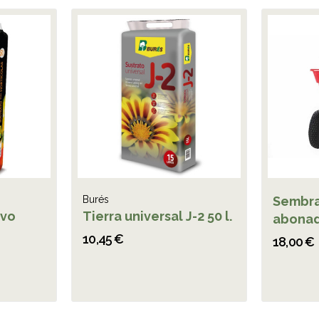
Burés
Sembra
ivo
Tierra universal J-2 50 l.
abonad
10,45 €
18,00 €