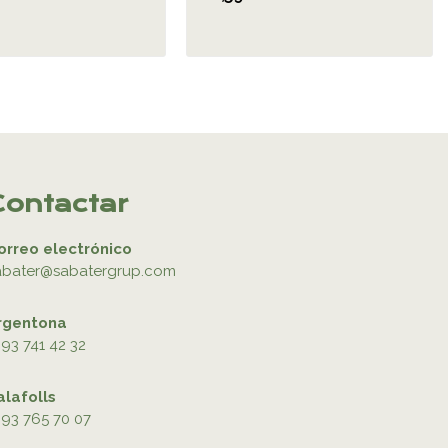
Contactar
orreo electrónico
abater@sabatergrup.com
rgentona
93 741 42 32
alafolls
93 765 70 07