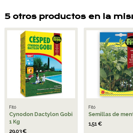
5 otros productos en la mi
Fitó
Fitó
Cynodon Dactylon Gobi
Semillas de men
1 Kg
1,51 €
29,03 €