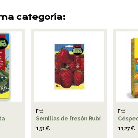
sma categoría:
Fitó
Fitó
ta
Semillas de fresón Rubí
Césped
1,51 €
11,27 €