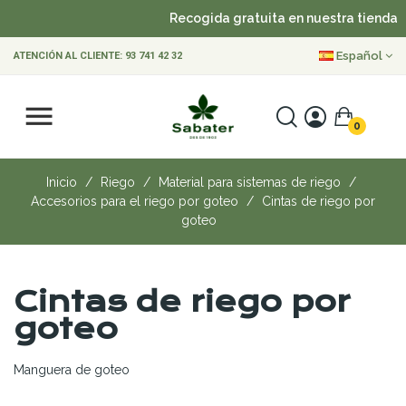
Recogida gratuita en nuestra tienda
Español
ATENCIÓN AL CLIENTE:
93 741 42 32
0
Inicio
Riego
Material para sistemas de riego
Accesorios para el riego por goteo
Cintas de riego por
goteo
Cintas de riego por
goteo
Manguera de goteo