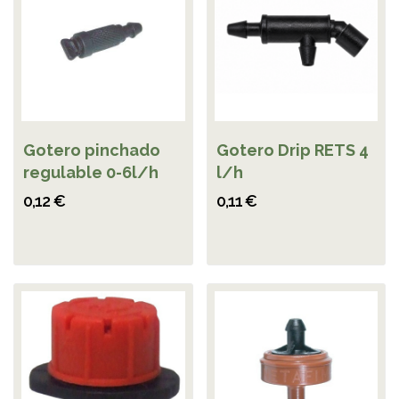
Gotero pinchado
Gotero Drip RETS 4
regulable 0-6l/h
l/h
0,12 €
0,11 €