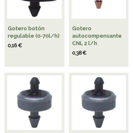
Gotero botón
Gotero
regulable (0-70l/h)
autocompensante
CNL 2 l/h
0,16 €
0,38 €