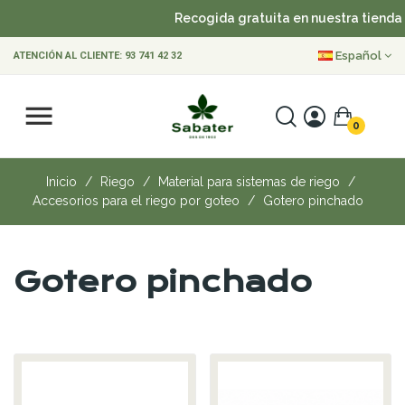
Recogida gratuita en nuestra tienda
Español
ATENCIÓN AL CLIENTE:
93 741 42 32
0
Inicio
Riego
Material para sistemas de riego
Accesorios para el riego por goteo
Gotero pinchado
Gotero pinchado