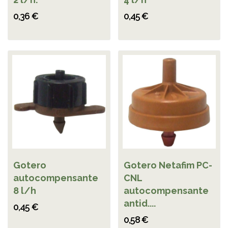
0,36 €
0,45 €
Gotero
Gotero Netafim PC-
autocompensante
CNL
8 l/h
autocompensante
antid....
0,45 €
0,58 €