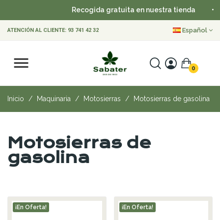
Recogida gratuita en nuestra tienda
•
Español
ATENCIÓN AL CLIENTE:
93 741 42 32
0
Inicio
Maquinaria
Motosierras
Motosierras de gasolina
Motosierras de
gasolina
¡En Oferta!
¡En Oferta!