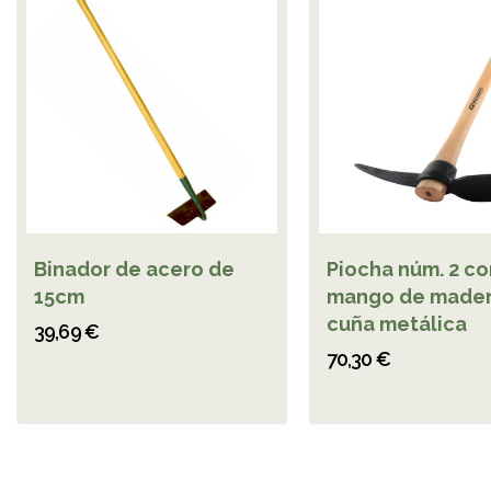
Binador de acero de
Piocha núm. 2 co
15cm
mango de mader
cuña metálica
39,69 €
70,30 €