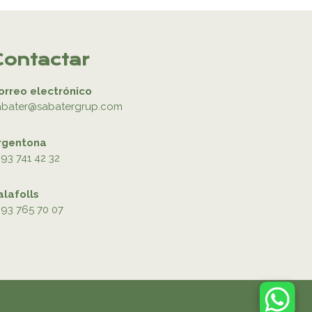
Contactar
orreo electrónico
abater@sabatergrup.com
rgentona
93 741 42 32
alafolls
93 765 70 07