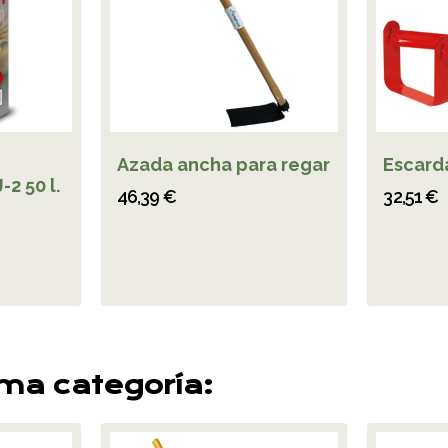
Azada ancha para regar
Escard
-2 50 l.
46,39 €
32,51 €
sma categoría: