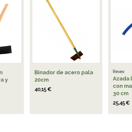
n
Binador de acero pala
Revex
Azada 
a y
20cm
con ma
40,15 €
30 cm
25,45 €