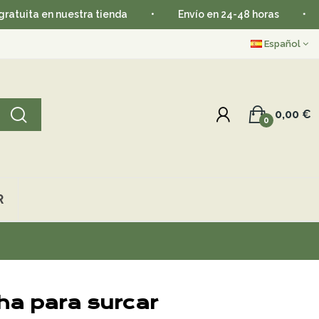
en nuestra tienda
•
Envío en 24-48 horas
•
Aprove
Español
0,00 €
0
R
ha para surcar