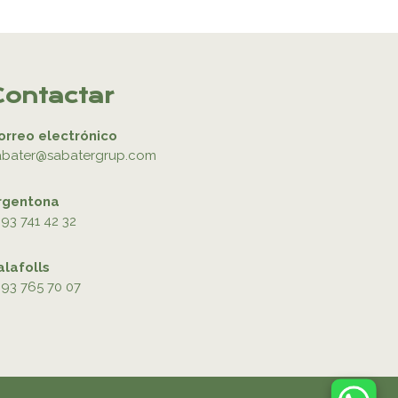
Contactar
orreo electrónico
abater@sabatergrup.com
rgentona
93 741 42 32
alafolls
93 765 70 07