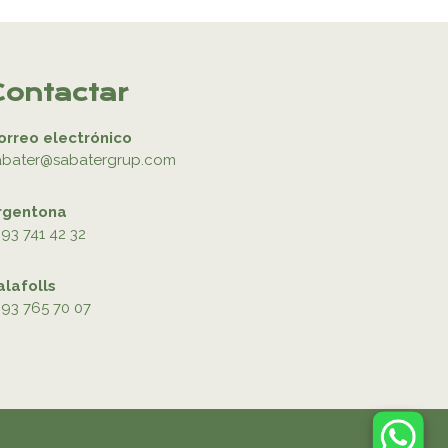
Contactar
orreo electrónico
abater@sabatergrup.com
rgentona
93 741 42 32
alafolls
93 765 70 07