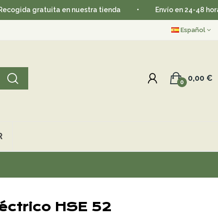
 gratuita en nuestra tienda
•
Envío en 24-48 horas
•
Español
0,00 €
0
R
éctrico HSE 52