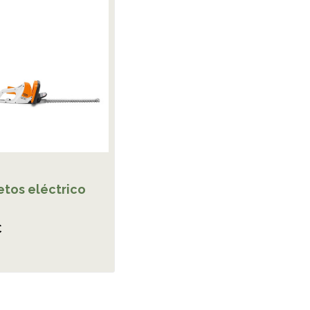
etos eléctrico
€