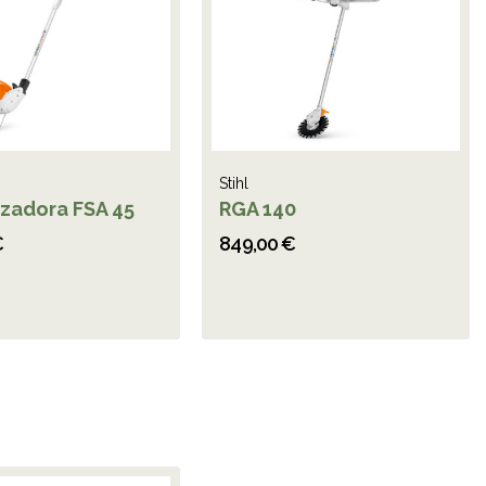
Stihl
zadora FSA 45
RGA 140
€
849,00 €