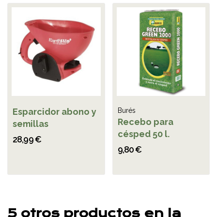
Esparcidor abono y
Burés
Recebo para
semillas
césped 50 l.
28,99 €
9,80 €
5 otros productos en la