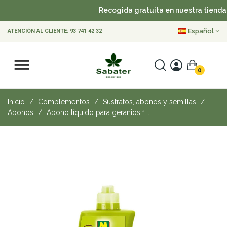
Recogida gratuita en nuestra tienda
Español
ATENCIÓN AL CLIENTE:
93 741 42 32
0
Inicio
Complementos
Sustratos, abonos y semillas
Abonos
Abono líquido para geranios 1 l.