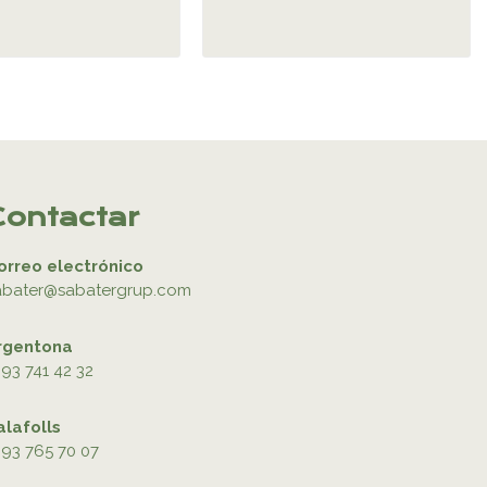
Contactar
orreo electrónico
abater@sabatergrup.com
rgentona
93 741 42 32
alafolls
93 765 70 07