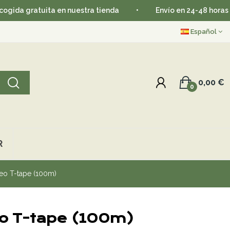
ita en nuestra tienda
•
Envío en 24-48 horas
•
Ap
Español
0,00 €
0
R
teo T-tape (100m)
eo T-tape (100m)