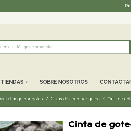
Recogida gratu
TIENDAS
SOBRE NOSOTROS
CONTACTA
ara el riego por goteo
Cintas de riego por goteo
Cinta de go
Cinta de got