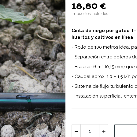
18,80 €
Impuestos incluidos
Cinta de riego por goteo T-
huertos y cultivos en línea
- Rollo de 100 metros ideal p
- Separación entre goteros d
- Espesor 6 mil (0,15 mm) que 
- Caudal aprox. 1,0 – 1,5 l/h
- Sistema de flujo turbulento
- Instalación superficial, ent