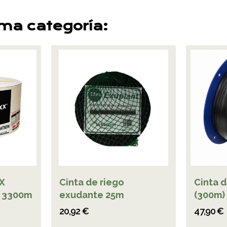
sma categoría:
X
Cinta de riego
Cinta 
 3300m
exudante 25m
(300m)
20,92 €
47,90 €