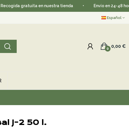
gratuita en nuestra tienda
•
Envío en 24-48 horas
•
Español
0,00 €
0
R
al J-2 50 l.