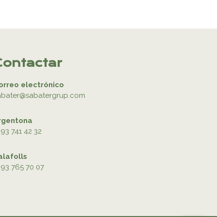
Contactar
orreo electrónico
abater@sabatergrup.com
rgentona
93 741 42 32
alafolls
93 765 70 07