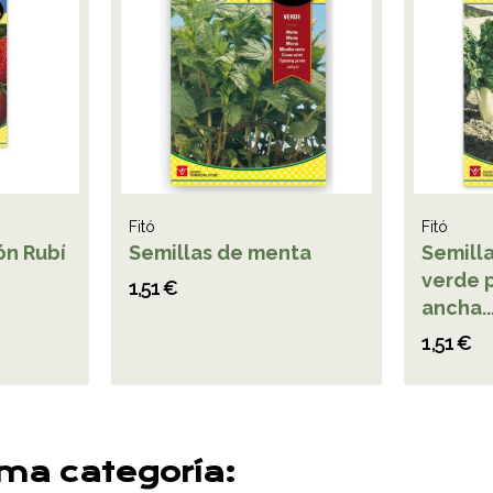
Fitó
Fitó
ón Rubí
Semillas de menta
Semill
verde 
1,51 €
ancha..
1,51 €
sma categoría: