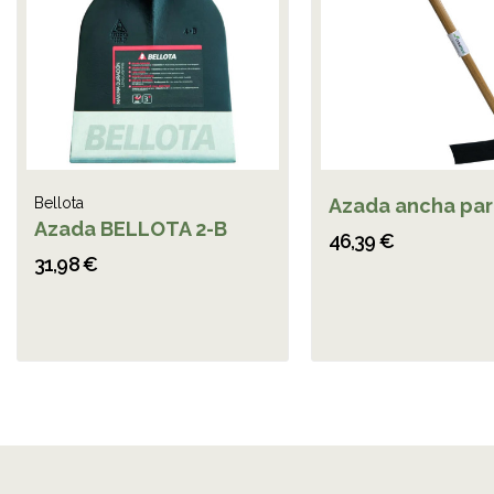
Bellota
Azada ancha par
Azada BELLOTA 2-B
46,39 €
31,98 €