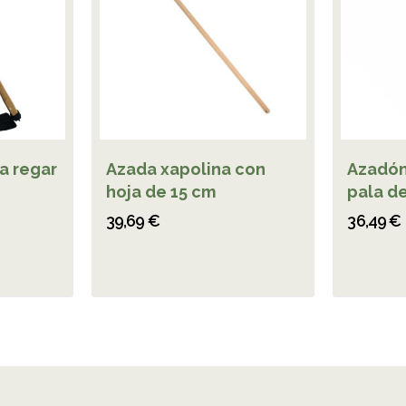
a regar
Azada xapolina con
Azadón
hoja de 15 cm
pala d
39,69 €
36,49 €