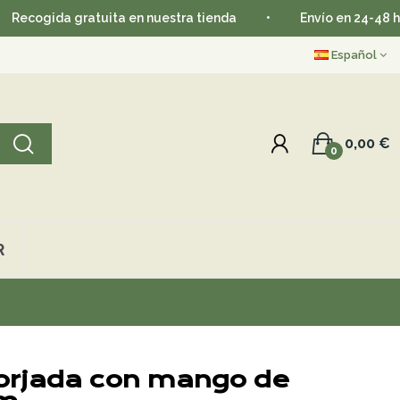
da gratuita en nuestra tienda
•
Envío en 24-48 horas
Español
0,00 €
0
R
forjada con mango de